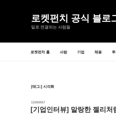
콘
텐
츠
로켓펀치 공식 블로
로
일로 연결되는 사람들
바
로
가
기
로켓펀치 홈
사람
기업
채용
투
[태그:]
시각화
작
11/20/2017
성
[기업인터뷰] 말랑한 젤리처
일
자