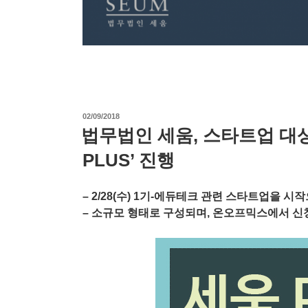
작
02/09/2018
성
법무법인 세움, 스타트업 대
일
자
PLUS’ 진행
– 2/28(수) 1기-에듀테크 관련 스타트업을 시
– 소규모 형태로 구성되며, 온오프믹스에서 신청 