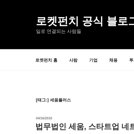
콘
텐
츠
로켓펀치 공식 블로
로
일로 연결되는 사람들
바
로
가
기
로켓펀치 홈
사람
기업
채용
투
[태그:]
세움플러스
작
04/16/2018
성
법무법인 세움, 스타트업 네
일
자