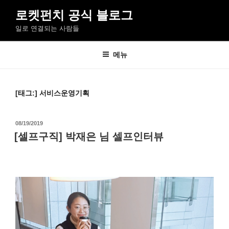
콘
로켓펀치 공식 블로그
텐
일로 연결되는 사람들
츠
로
바
메뉴
로
가
기
[태그:]
서비스운영기획
작
08/19/2019
성
[셀프구직] 박재은 님 셀프인터뷰
일
자