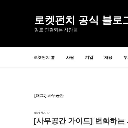
콘
텐
츠
로켓펀치 공식 블로
로
일로 연결되는 사람들
바
로
가
기
로켓펀치 홈
사람
기업
채용
투
[태그:]
사무공간
작
04/17/2017
성
[사무공간 가이드] 변화하는 사무
일
자