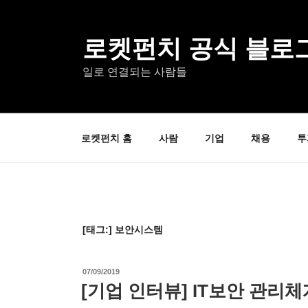
콘
텐
츠
로켓펀치 공식 블로
로
일로 연결되는 사람들
바
로
가
기
로켓펀치 홈
사람
기업
채용
투
[태그:]
보안시스템
작
07/09/2019
성
[기업 인터뷰] IT보안 관
일
자