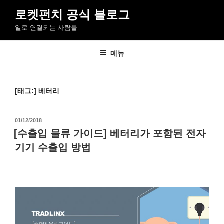
콘
로켓펀치 공식 블로그
텐
일로 연결되는 사람들
츠
로
바
메뉴
로
가
기
[태그:]
베터리
작
01/12/2018
성
[수출입 물류 가이드] 베터리가 포함된 전자
일
기기 수출입 방법
자