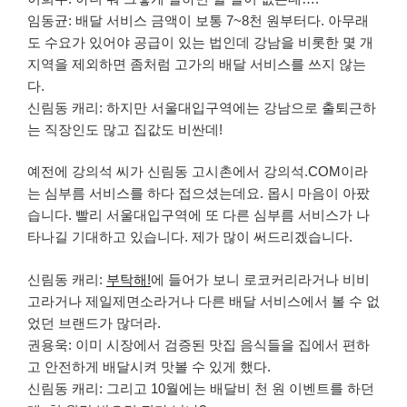
임동균: 배달 서비스 금액이 보통 7~8천 원부터다. 아무래
도 수요가 있어야 공급이 있는 법인데 강남을 비롯한 몇 개
지역을 제외하면 좀처럼 고가의 배달 서비스를 쓰지 않는
다.
신림동 캐리: 하지만 서울대입구역에는 강남으로 출퇴근하
는 직장인도 많고 집값도 비싼데!
예전에 강의석 씨가 신림동 고시촌에서 강의석.COM이라
는 심부름 서비스를 하다 접으셨는데요. 몹시 마음이 아팠
습니다. 빨리 서울대입구역에 또 다른 심부름 서비스가 나
타나길 기대하고 있습니다. 제가 많이 써드리겠습니다.
신림동 캐리:
부탁해!
에 들어가 보니 로코커리라거나 비비
고라거나 제일제면소라거나 다른 배달 서비스에서 볼 수 없
었던 브랜드가 많더라.
권용욱: 이미 시장에서 검증된 맛집 음식들을 집에서 편하
고 안전하게 배달시켜 맛볼 수 있게 했다.
신림동 캐리: 그리고 10월에는 배달비 천 원 이벤트를 하던