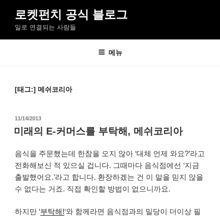
콘
로켓펀치 공식 블로그
텐
일로 연결되는 사람들
츠
로
바
메뉴
로
가
기
[태그:]
메쉬코리아
작
11/14/2013
성
미래의 E-커머스를 부탁해, 메쉬코리아
일
자
음식을 주문했는데 한참을 오지 않아 ‘대체 언제 와요?’라고
전화해보신 적 있으실 겁니다. 그때마다 음식점에선 ‘지금
출발했어요.’라고 합니다. 환장하겠는 건 이 말을 믿지 않을
수 없다는 거죠. 직접 확인할 방법이 없으니까요.
하지만 ‘
부탁해!
‘와 함께라면 음식점과의 밀당이 더이상 필