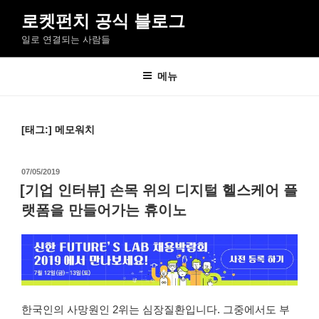
콘
로켓펀치 공식 블로그
텐
일로 연결되는 사람들
츠
로
바
메뉴
로
가
기
[태그:]
메모워치
작
07/05/2019
성
[기업 인터뷰] 손목 위의 디지털 헬스케어 플
일
랫폼을 만들어가는 휴이노
자
한국인의 사망원인 2위는 심장질환입니다. 그중에서도 부