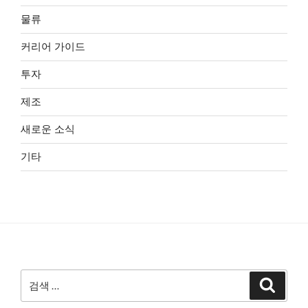
물류
커리어 가이드
투자
제조
새로운 소식
기타
검
검
색
색: