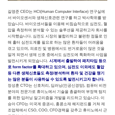
길영준 CEO는 HCI(Human Computer Interface) 연구실에
서 바이오센서와 생체신호관련 연구를 하고 박사학위를 받
았습니다. 바이오센서들을 이용해 비침습적으로 심전도, 혈
압을 측정하여 분석할 수 있는 솔루션을 제공하고자 회사를
시작했습니다. 심전도 시장의 불합리하고 불편한 점들로 인
해 홀터 심전도계를 필요로 하는 많은 환자들이 어려움을
겪고 있으며, 의료진 및 병원에서도 번거로움이 많은 것을
알게 되면서 생체 신호 중에서도 심전도에 특화하여 사업을
발전시키게 되었습니다.
시계에서 출발하여 패치타입 등으
로 form factor를 확대하고 있으며, 심전도 이외에도 혈압
등 다른 생체신호들도 측정/분석하여 환자 및 건강을 챙기
는 많은 분들이 사용하실 수 있도록 발전시키고자 합니다.
정성훈 CTO는 신호처리, 딥러닝(인공신경망), 컴퓨터 비전
분야의 전문가로 휴이노에서 기술을 총괄하며 부정맥 탐지
를 위한 딥러닝 알고리즘을 개발을 리드하고 있습니다. 이
승아 CFO는 미국계 증권사, 홍콩소재 헤지펀드를 거쳐 제
조업체에서 CSO, COO, CFO경력을 갖추고 휴이노에서 근