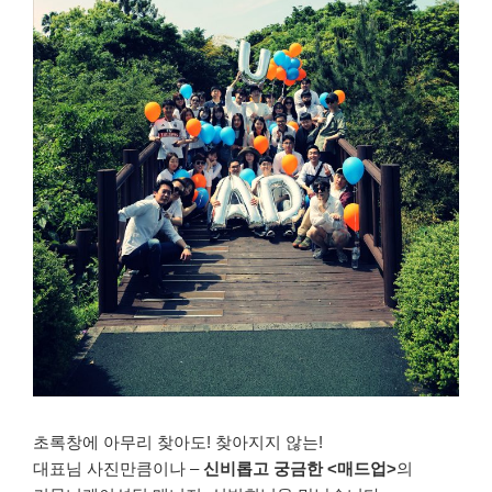
초록창에 아무리 찾아도! 찾아지지 않는!
대표님 사진만큼이나 –
신비롭고 궁금한 <매드업>
의