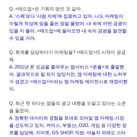
Q. <매드업>은 기회의 땅인 것 같아.
A. ‘스펙’보다 ‘사람 자체’에 집중하고 있어. 나도 마케팅이
이렇게 적성에 맞을 줄은 정말 몰랐어. 내 속에 어떤 금광이
있을 지 몰라. <매드업>에 들어오면 내 속의 금광을 발견할
수 있을 거야.
Q. 회계를 담당하다가 마케팅을? <매드업>의 시작이 궁금
해.
A. 2011년 폰 요금을 줄여주는 앱서비스 <폰플>로 출발했
어. 결과적으로 잘 되지 않았지만, 앱 마케팅에 대한 노하우
가 생겼고 <매드업>이라는 앱 마케팅 에이전시로 재정비했
지.
Q. 최근 핫 하다는 앱들의 광고 대행을 도맡고 있다는 소문
을 들었어.
A. 정확한 데이터와 경험을 토대로 모바일 앱 마케팅 시장
을 선도하고 있지. 커머스, 부동산, O2O, 게임 등 다양한 장
르를 담당해. 지마켓, GS SHOP, 직방, 야놀자 외에도 스타