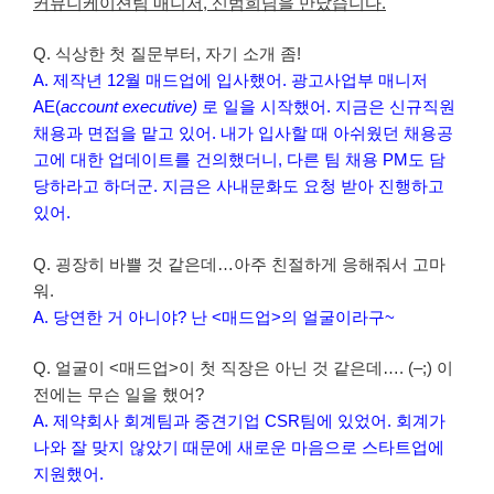
커뮤니케이션팀 매니저, 신범희님을 만났습니다.
Q. 식상한 첫 질문부터, 자기 소개 좀!
A. 제작년 12월 매드업에 입사했어. 광고사업부 매니저
AE(
account executive)
로 일을 시작했어. 지금은 신규직원
채용과 면접을 맡고 있어. 내가 입사할 때 아쉬웠던 채용공
고에 대한 업데이트를 건의했더니, 다른 팀 채용 PM도 담
당하라고 하더군. 지금은 사내문화도 요청 받아 진행하고
있어.
Q. 굉장히 바쁠 것 같은데…아주 친절하게 응해줘서 고마
워.
A. 당연한 거 아니야? 난 <매드업>의 얼굴이라구~
Q. 얼굴이 <매드업>이 첫 직장은 아닌 것 같은데…. (–;) 이
전에는 무슨 일을 했어?
A. 제약회사 회계팀과 중견기업 CSR팀에 있었어. 회계가
나와 잘 맞지 않았기 때문에 새로운 마음으로 스타트업에
지원했어.