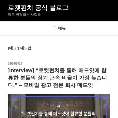
콘
로켓펀치 공식 블로그
텐
일로 연결되는 사람들
츠
로
바
메뉴
로
가
기
[태그:]
매드업
작
02/26/2019
성
[Interview] “로켓펀치를 통해 매드잇에 합
일
류한 분들의 장기 근속 비율이 가장 높습니
자
다.” – 모바일 광고 전문 회사 매드잇