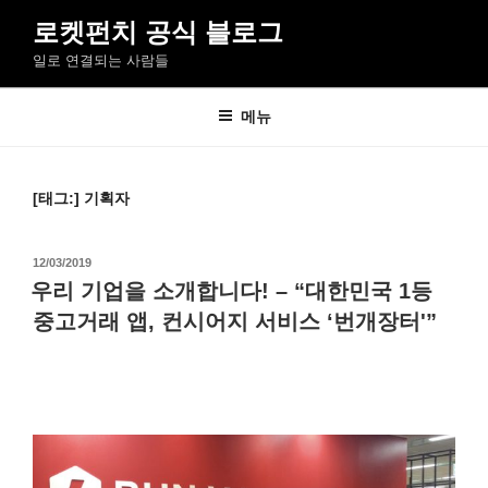
콘
로켓펀치 공식 블로그
텐
일로 연결되는 사람들
츠
로
바
메뉴
로
가
기
[태그:]
기획자
작
12/03/2019
성
우리 기업을 소개합니다! – “대한민국 1등
일
중고거래 앱, 컨시어지 서비스 ‘번개장터'”
자