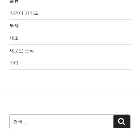
물류
커리어 가이드
투자
제조
새로운 소식
기타
검
검
색
색: