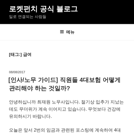
콘
로켓펀치 공식 블로그
텐
일로 연결되는 사람들
츠
로
바
메뉴
로
가
기
[태그:]
급여
작
08/08/2017
성
[인사/노무 가이드] 직원들 4대보험 어떻게
일
관리해야 하는 것일까?
자
안녕하십니까 최재원 노무사입니다. 절기상 입추가 지났는
데도 무더위가 계속 이어지고 있습니다. 무엇보다 건강에
유의하시기 바랍니다.
오늘은 앞서 2번의 임금과 관련된 포스팅에 계속하여 4대