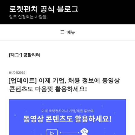
콘
로켓펀치 공식 블로그
텐
일로 연결되는 사람들
츠
로
바
메뉴
로
가
기
[태그:]
공팔리터
작
04/04/2019
성
[업데이트] 이제 기업, 채용 정보에 동영상
일
콘텐츠도 마음껏 활용하세요!
자