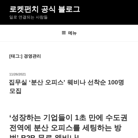
콘
로켓펀치 공식 블로그
텐
일로 연결되는 사람들
츠
로
바
메뉴
로
가
기
[태그:]
경영관리
작
11/26/2021
성
집무실 ‘분산 오피스’ 웨비나 선착순 100명
일
모집
자
‘성장하는 기업들이 1초 만에 수도권
전역에 분산 오피스를 세팅하는 방
법’ B2B 무료 웨비나!