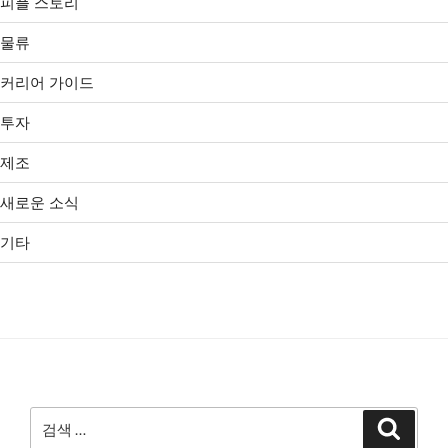
피플 스토리
물류
커리어 가이드
투자
제조
새로운 소식
기타
검
검
색
색: