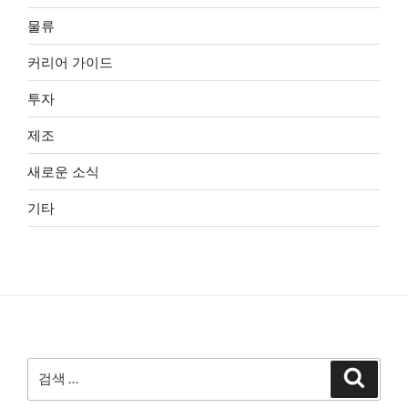
물류
커리어 가이드
투자
제조
새로운 소식
기타
검
검
색
색: