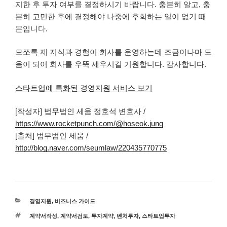
지한 후 투자 여부를 결정하시기 바랍니다. 충분히 알고, 충
분히 고민한 후에 결정해야 나중에 후회하는 일이 없기 때
문입니다.
모쪼록 제 지식과 경험이 회사를 운영하는데 조금이나마 도
움이 되어 회사를 우뚝 세우시길 기원합니다. 감사합니다.
스타트업에 특화된 경영지원 서비스 보기
[작성자] 법무법인 세움 정호석 변호사 /
https://www.rocketpunch.com/@hoseok.jung
[출처] 법무법인 세움 /
http://blog.naver.com/seumlaw/220435770775
카
경영지원
,
비즈니스 가이드
테
태
계약서작성
,
계약서검토
,
투자계약
,
벤처투자
,
스타트업투자
고
그