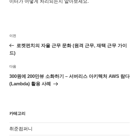
이터가 어떻게 처리되는지 알아보세요.
글
이
이전
탐
전
로켓펀치의 자율 근무 문화 (원격 근무, 재택 근무 가이
색
글
드)
다
다음
음
300원에 200만뷰 소화하기 – 서버리스 아키텍처 AWS 람다
글
(Lambda) 활용 사례
카테고리
취준컴퍼니