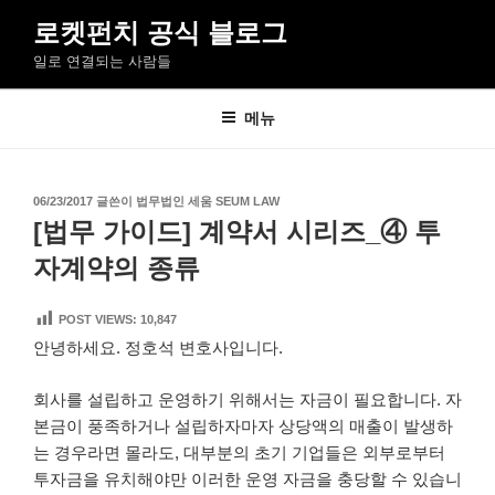
콘
로켓펀치 공식 블로그
텐
일로 연결되는 사람들
츠
로
바
메뉴
로
가
기
작
06/23/2017
글쓴이
법무법인 세움 SEUM LAW
성
[법무 가이드] 계약서 시리즈_④ 투
일
자
자계약의 종류
POST VIEWS:
10,847
안녕하세요. 정호석 변호사입니다.
회사를 설립하고 운영하기 위해서는 자금이 필요합니다. 자
본금이 풍족하거나 설립하자마자 상당액의 매출이 발생하
는 경우라면 몰라도, 대부분의 초기 기업들은 외부로부터
투자금을 유치해야만 이러한 운영 자금을 충당할 수 있습니