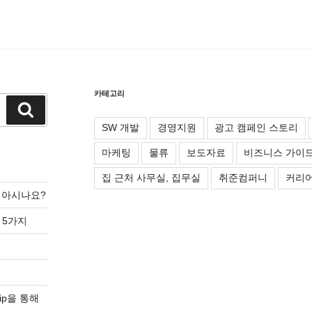
카테고리
검
색
SW 개발
경영지원
광고 캠페인 스토리
마케팅
물류
보도자료
비즈니스 가이
집 근처 사무실, 집무실
취준컴퍼니
커리어
를 아시나요?
 5가지
ip을 통해