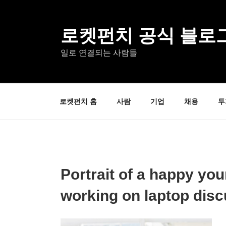
콘
텐
츠
로켓펀치 공식 블로
로
일로 연결되는 사람들
바
로
가
기
로켓펀치 홈
사람
기업
채용
투
Portrait of a happy yo
working on laptop dis