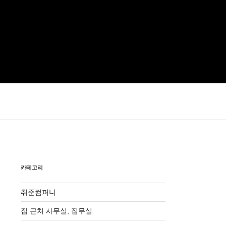
카테고리
취준컴퍼니
집 근처 사무실, 집무실