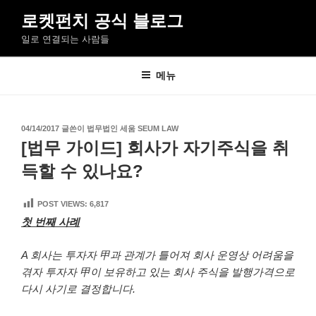
콘
로켓펀치 공식 블로그
텐
일로 연결되는 사람들
츠
로
바
메뉴
로
가
기
작
04/14/2017
글쓴이
법무법인 세움 SEUM LAW
성
[법무 가이드] 회사가 자기주식을 취
일
자
득할 수 있나요?
POST VIEWS:
6,817
첫 번째 사례
A 회사는 투자자 甲과 관계가 틀어져 회사 운영상 어려움을
겪자 투자자 甲이 보유하고 있는 회사 주식을 발행가격으로
다시 사기로 결정합니다.