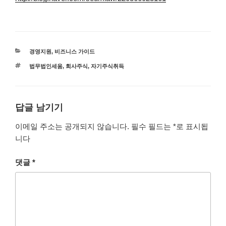
카
경영지원
,
비즈니스 가이드
테
태
법무법인세움
,
회사주식
,
자기주식취득
고
그
리
답글 남기기
이메일 주소는 공개되지 않습니다.
필수 필드는
*
로 표시됩
니다
댓글
*