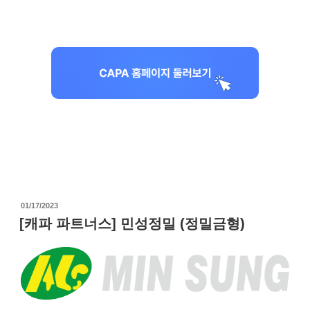
작
01/17/2023
성
[캐파 파트너스] 민성정밀 (정밀금형)
일
자