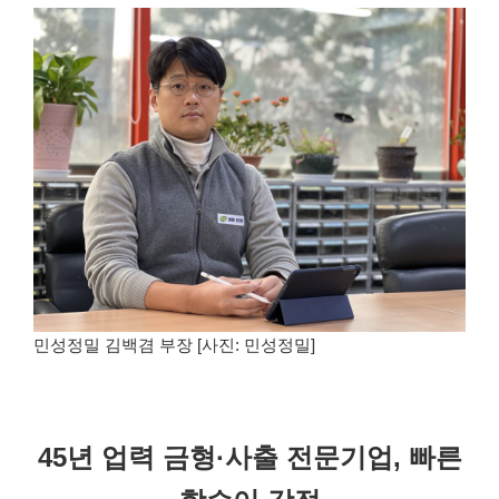
민성정밀 김백겸 부장 [사진: 민성정밀]
45년 업력 금형·사출 전문기업, 빠른