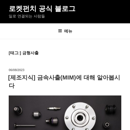
콘
로켓펀치 공식 블로그
텐
일로 연결되는 사람들
츠
로
바
메뉴
로
가
기
[태그:]
금형사출
작
06/08/2023
성
[제조지식] 금속사출(MIM)에 대해 알아봅시
일
다
자